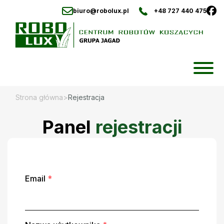
biuro@robolux.pl
+48 727 440 475
Skip
to
content
Strona główna
>
Rejestracja
Panel
rejestracji
Email
*